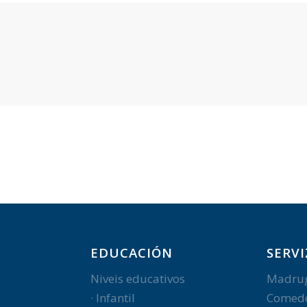
EDUCACIÓN
SERVI
Niveis educativos
Madru
· Infantil
Comed