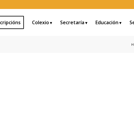
cripcións
Colexio
Secretaría
Educación
S
H