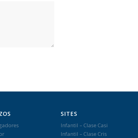
ZOS
SITES
gadores
Infantil – Clase Casi
or
Infantil – Clase Cris