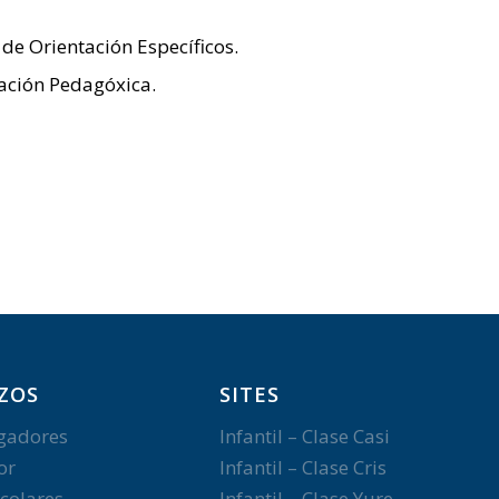
de Orientación Específicos.
nación Pedagóxica.
ZOS
SITES
gadores
Infantil – Clase Casi
or
Infantil – Clase Cris
colares
Infantil – Clase Yure