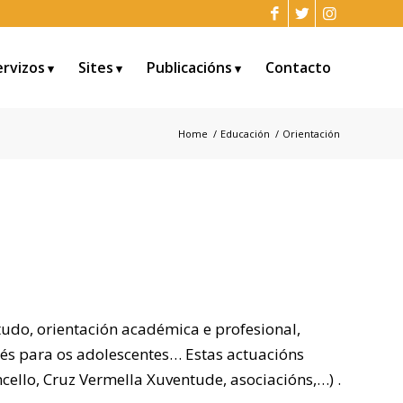
ervizos
Sites
Publicacións
Contacto
Home
/
Educación
/
Orientación
estudo, orientación académica e profesional,
rés para os adolescentes… Estas actuacións
ncello, Cruz Vermella Xuventude, asociacións,…) .