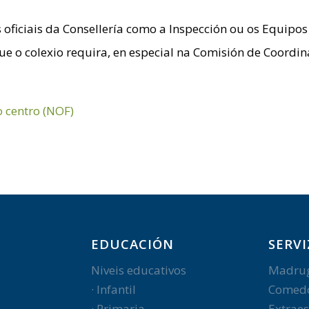
 oficiais da Consellería como a Inspección ou os Equipos 
que o colexio requira, en especial na Comisión de Coordi
 centro (NOF)
EDUCACIÓN
SERVI
Niveis educativos
Madru
· Infantil
Comed
· Primaria
Extraes