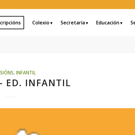
cripcións
Colexio
Secretaría
Educación
S
SIÓNS
,
INFANTIL
– ED. INFANTIL