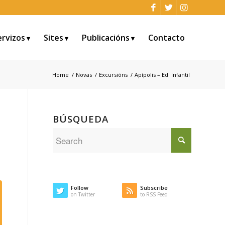
ervizos
Sites
Publicacións
Contacto
Home
/
Novas
/
Excursións
/
Apípolis – Ed. Infantil
BÚSQUEDA
Follow
Subscribe
on Twitter
to RSS Feed