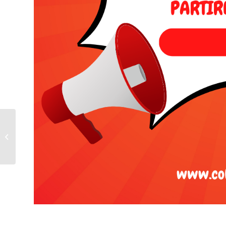
Hip-Hop 5º EP