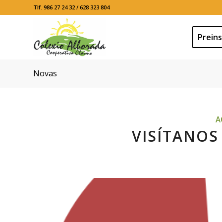
Tlf. 986 27 24 32 / 628 323 804
Preins
Novas
A
VISÍTANOS