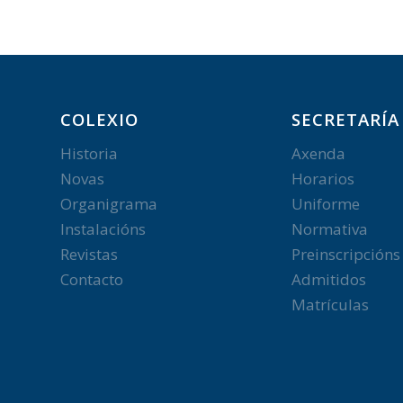
COLEXIO
SECRETARÍA
Historia
Axenda
Novas
Horarios
Organigrama
Uniforme
Instalacións
Normativa
Revistas
Preinscripcións
Contacto
Admitidos
Matrículas