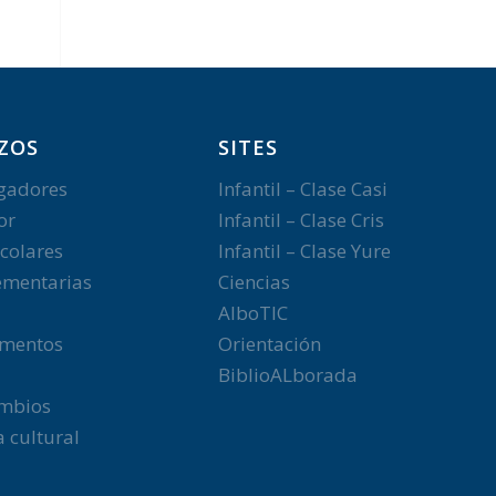
ZOS
SITES
gadores
Infantil – Clase Casi
or
Infantil – Clase Cris
colares
Infantil – Clase Yure
mentarias
Ciencias
AlboTIC
mentos
Orientación
BiblioALborada
ambios
 cultural