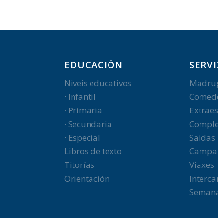
EDUCACIÓN
SERVI
Niveis educativos
Madru
· Infantil
Comed
· Primaria
Extraes
· Secundaria
Comple
· Especial
Saídas
Libros de texto
Campa
Titorías
Viaxes
Orientación
Interc
Semana