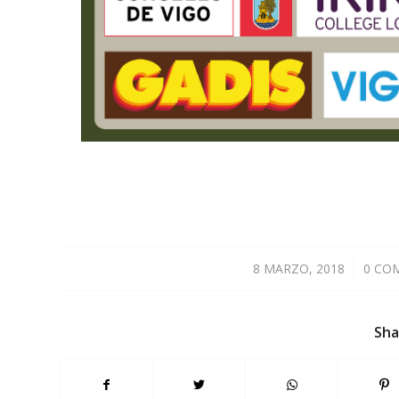
8 MARZO, 2018
/
0 CO
Sha