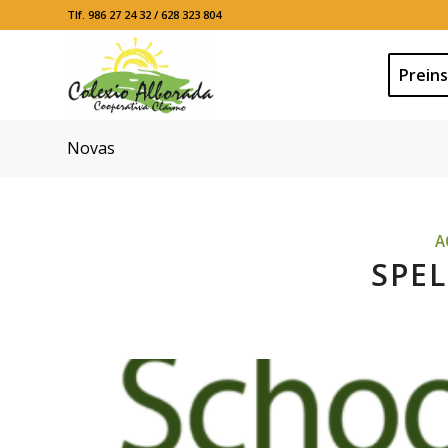
Tlf. 986 27 24 32 / 628 323 804
Preins
Novas
A
SPEL