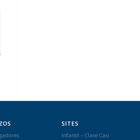
ZOS
SITES
gadores
Infantil – Clase Casi