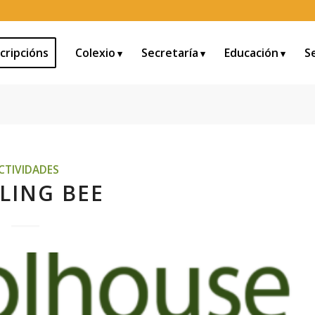
cripcións
Colexio
Secretaría
Educación
S
CTIVIDADES
LING BEE