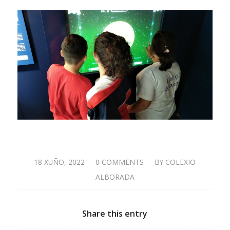
18 XUÑO, 2022
/
0 COMMENTS
/
BY
COLEXIO
ALBORADA
Share this entry