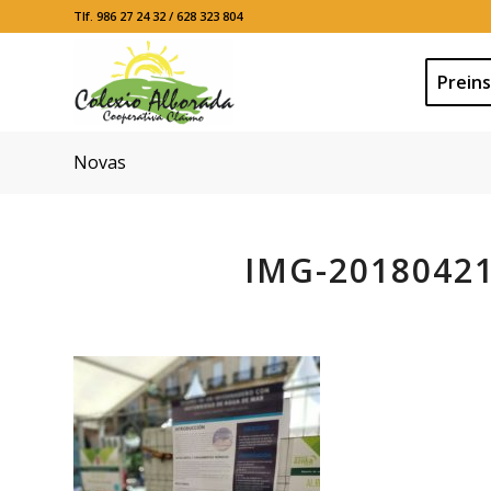
Tlf. 986 27 24 32 / 628 323 804
Preins
Novas
IMG-2018042