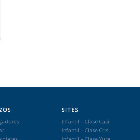
ZOS
SITES
gadores
Infantil – Clase Casi
or
Infantil – Clase Cris
colares
Infantil – Clase Yure