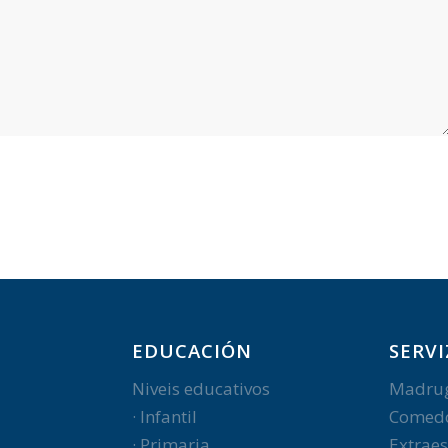
EDUCACIÓN
SERVI
Niveis educativos
Madru
· Infantil
Comed
· Primaria
Extraes