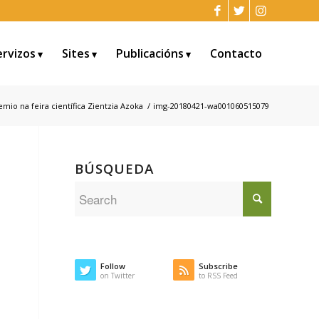
ervizos
Sites
Publicacións
Contacto
mio na feira científica Zientzia Azoka
/
img-20180421-wa001060515079
BÚSQUEDA
Follow
Subscribe
on Twitter
to RSS Feed