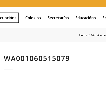
cripcións
Colexio
Secretaría
Educación
S
Home
/
Primeiro pre
1-WA001060515079