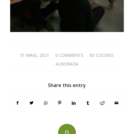
31 MAIO, 2021
/
0 COMMENTS
/
BY
COLEXIO
ALBORADA
Share this entry
0