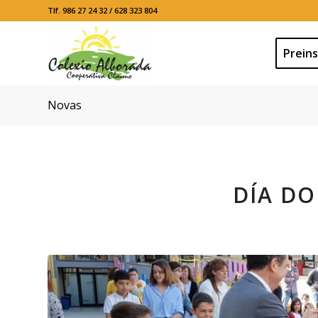
Tlf. 986 27 24 32 / 628 323 804
Preins
Novas
DÍA DO