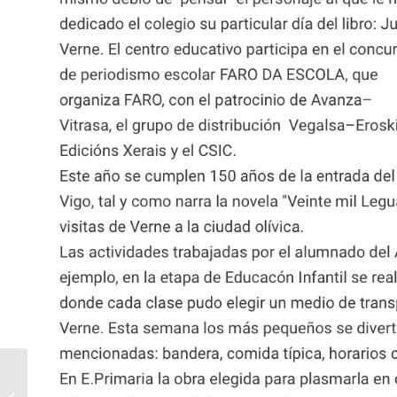
Primeiro premio na
feira científica Zientzia