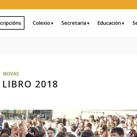
cripcións
Colexio
Secretaría
Educación
S
NOVAS
 LIBRO 2018