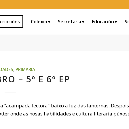
cripcións
Colexio
Secretaría
Educación
S
IDADES
,
PRIMARIA
RO – 5º E 6º EP
 “acampada lectora” baixo a luz das lanternas. Despois
ter onde as nosas habilidades e cultura literaria púxos