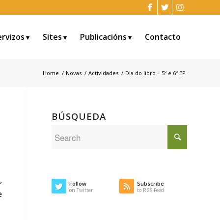
ervizos
Sites
Publicacións
Contacto
Home
/
Novas
/
Actividades
/
Dia do libro – 5º e 6º EP
BÚSQUEDA
,
Follow
Subscribe
on Twitter
to RSS Feed
e