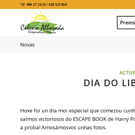
Tlf. 986 27 24 32 / 628 323 804
Preins
Novas
ACTIV
DIA DO LIB
Hoxe foi un día moi especial que comezou cunha
saímos victoriosos do ESCAPE BOOK de Harry Pot
a proba! Amosámosvos unhas fotos.