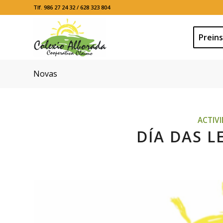
Tlf. 986 27 24 32 / 628 323 804
Preins
Novas
ACTIV
DÍA DAS L