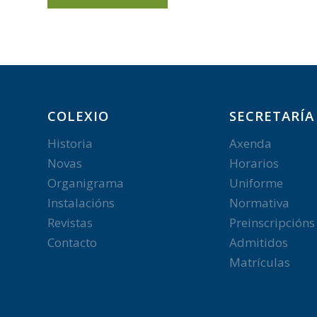
COLEXIO
SECRETARÍA
Historia
Axenda
Novas
Horarios
Organigrama
Uniforme
Instalacións
Normativa
Revistas
Preinscripcións
Contacto
Admitidos
Matrículas