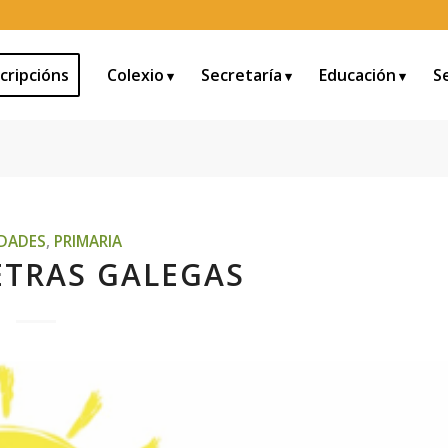
cripcións
Colexio
Secretaría
Educación
S
IDADES
,
PRIMARIA
ETRAS GALEGAS