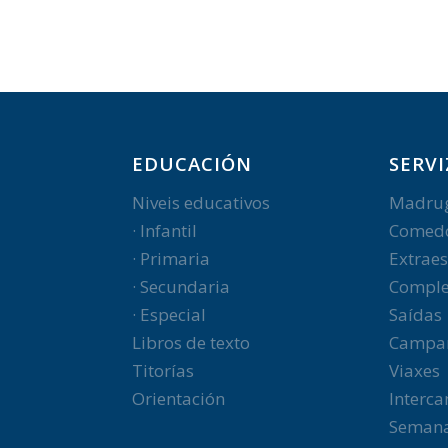
EDUCACIÓN
SERVI
Niveis educativos
Madru
· Infantil
Comed
· Primaria
Extraes
· Secundaria
Comple
· Especial
Saídas
Libros de texto
Campa
Titorías
Viaxes
Orientación
Interc
Semana