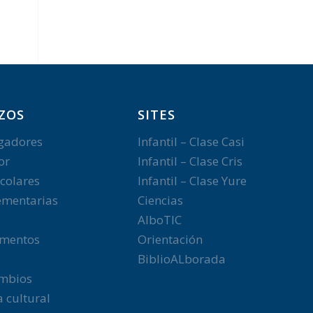
ZOS
SITES
gadores
Infantil – Clase Casi
or
Infantil – Clase Cris
colares
Infantil – Clase Yure
mentarias
Ciencias
AlboTIC
mentos
Orientación
BiblioALborada
ambios
 cultural