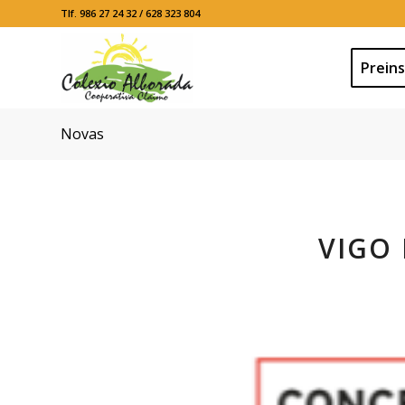
Tlf. 986 27 24 32 / 628 323 804
Preins
Novas
VIGO 