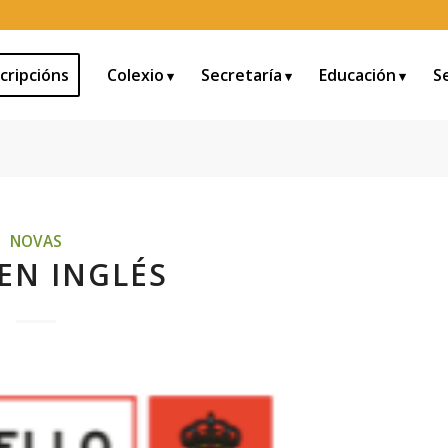
cripcións
Colexio
Secretaría
Educación
S
NOVAS
EN INGLÉS