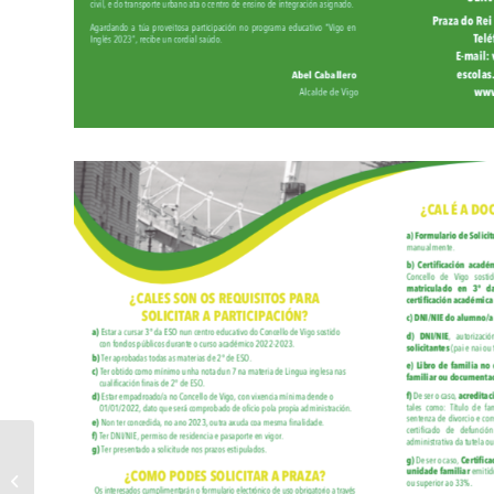
Visita a bombeiros 1º-
4º EP