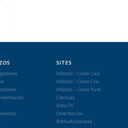
ZOS
SITES
gadores
Infantil – Clase Casi
or
Infantil – Clase Cris
colares
Infantil – Clase Yure
mentarias
Ciencias
AlboTIC
mentos
Orientación
BiblioALborada