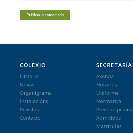
COLEXIO
SECRETARÍA
Historia
Axenda
Novas
Horarios
Organigrama
Uniforme
Instalacións
Normativa
Revistas
Preinscripcións
Contacto
Admitidos
Matrículas