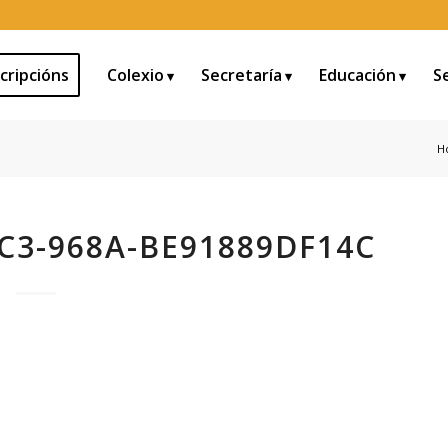
cripcións
Colexio
Secretaría
Educación
S
H
C3-968A-BE91889DF14C