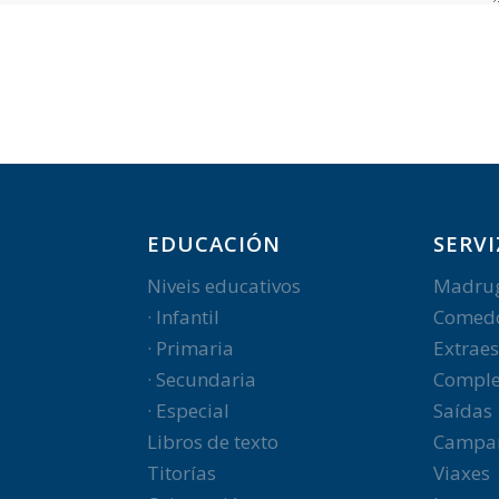
EDUCACIÓN
SERVI
Niveis educativos
Madru
· Infantil
Comed
· Primaria
Extraes
· Secundaria
Comple
· Especial
Saídas
Libros de texto
Campa
Titorías
Viaxes