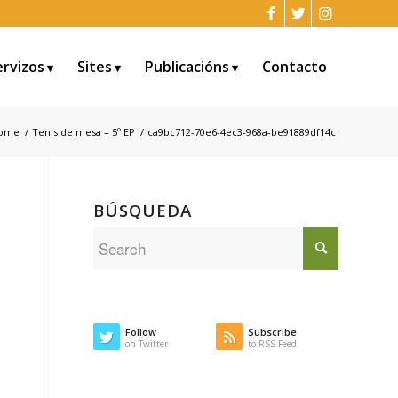
ervizos
Sites
Publicacións
Contacto
ome
/
Tenis de mesa – 5º EP
/
ca9bc712-70e6-4ec3-968a-be91889df14c
BÚSQUEDA
Follow
Subscribe
on Twitter
to RSS Feed