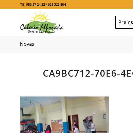
Tlf. 986 27 24 32 / 628 323 804
Preins
Novas
CA9BC712-70E6-4E