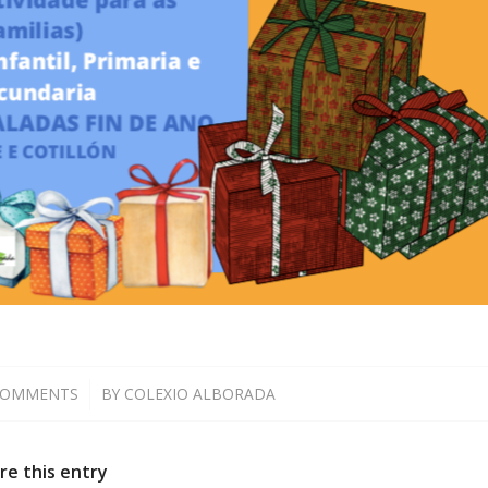
COMMENTS
/
BY
COLEXIO ALBORADA
re this entry