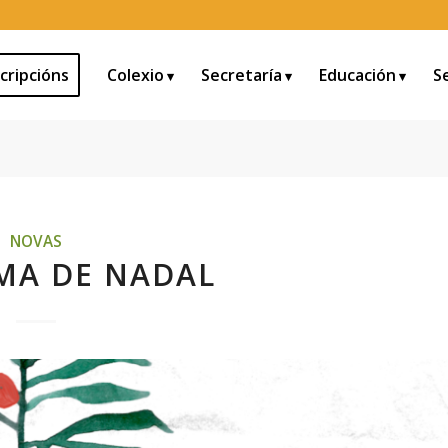
cripcións
Colexio
Secretaría
Educación
S
NOVAS
MA DE NADAL