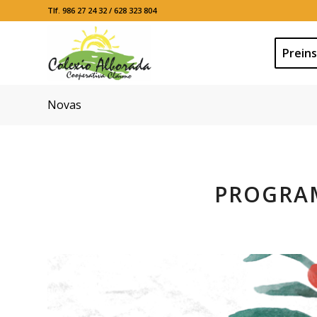
Tlf. 986 27 24 32 / 628 323 804
Preins
Novas
PROGRA