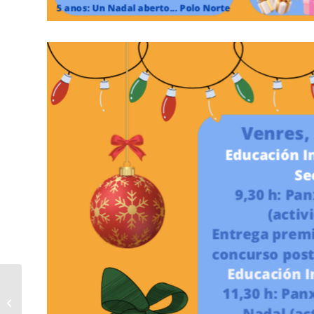
Viaxe ao estranxeiro
ESO