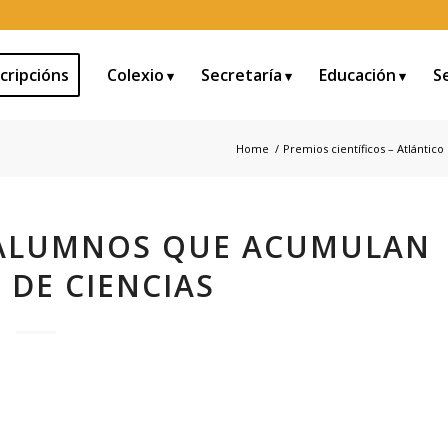
cripcións
Colexio
Secretaría
Educación
S
Home
/
Premios científicos – Atlántico
 ALUMNOS QUE ACUMULAN
 DE CIENCIAS