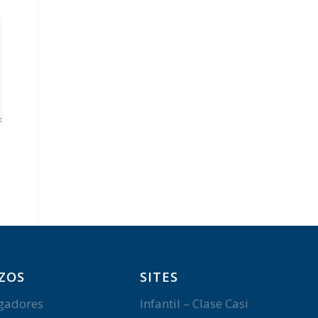
ZOS
SITES
gadores
Infantil – Clase Casi