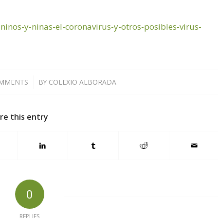
-ninos-y-ninas-el-coronavirus-y-otros-posibles-virus-
OMMENTS
/
BY
COLEXIO ALBORADA
re this entry
0
REPLIES