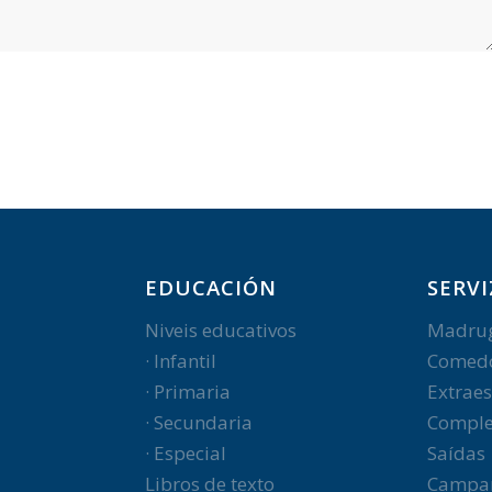
EDUCACIÓN
SERVI
Niveis educativos
Madru
· Infantil
Comed
· Primaria
Extraes
· Secundaria
Comple
· Especial
Saídas
Libros de texto
Campa