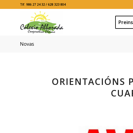
Tlf. 986 27 24 32 / 628 323 804
Preins
Novas
ORIENTACIÓNS P
CUA