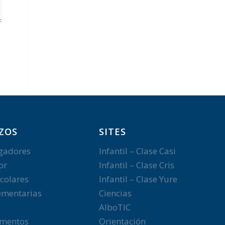
ZOS
SITES
gadores
Infantil – Clase Casi
or
Infantil – Clase Cris
colares
Infantil – Clase Yure
mentarias
Ciencias
AlboTIC
mentos
Orientación