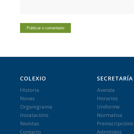
COLEXIO
SECRETARÍA
Historia
Axenda
Novas
Horarios
Organigrama
Uniforme
Instalacións
Normativa
Revistas
Preinscripcións
Contacto
Admitidos