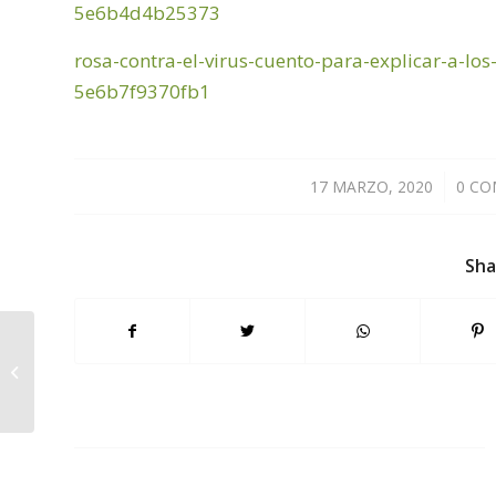
5e6b4d4b25373
rosa-contra-el-virus-cuento-para-explicar-a-los
5e6b7f9370fb1
17 MARZO, 2020
/
0 C
Sha
Suspensión das
clases