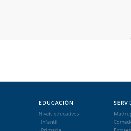
EDUCACIÓN
SERVI
Niveis educativos
Madru
· Infantil
Comed
· Primaria
Extraes