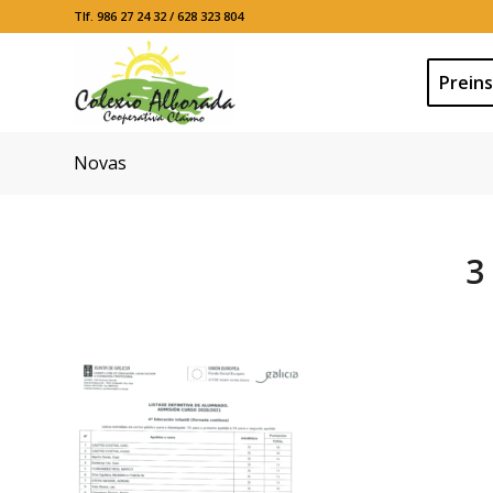
Tlf. 986 27 24 32 / 628 323 804
Preins
Novas
3