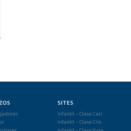
ZOS
SITES
gadores
Infantil – Clase Casi
or
Infantil – Clase Cris
colares
Infantil – Clase Yure