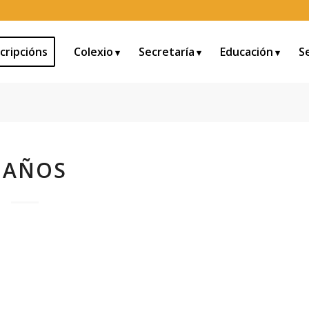
cripcións
Colexio
Secretaría
Educación
S
 AÑOS