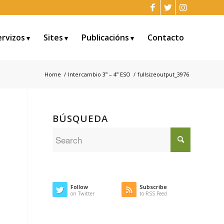
ervizos
Sites
Publicacións
Contacto
Home
/
Intercambio 3º – 4º ESO
/
fullsizeoutput_3976
BÚSQUEDA
Follow
Subscribe
on Twitter
to RSS Feed