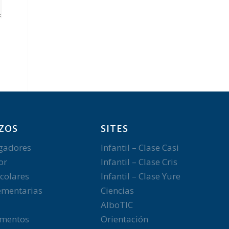
ZOS
SITES
gadores
Infantil – Clase Casi
or
Infantil – Clase Cris
colares
Infantil – Clase Yure
mentarias
Ciencias
AlboTIC
mentos
Orientación