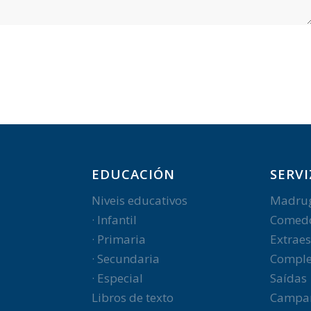
EDUCACIÓN
SERVI
Niveis educativos
Madru
· Infantil
Comed
· Primaria
Extraes
· Secundaria
Comple
· Especial
Saídas
Libros de texto
Campa