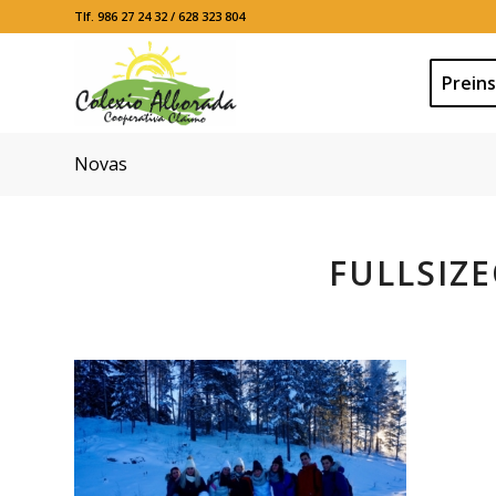
Tlf. 986 27 24 32 / 628 323 804
Preins
Novas
FULLSIZ