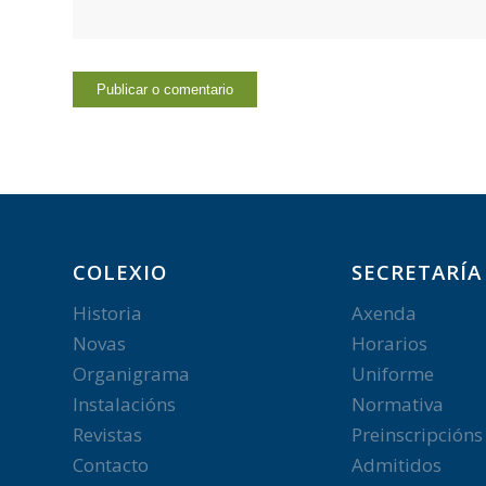
COLEXIO
SECRETARÍA
Historia
Axenda
Novas
Horarios
Organigrama
Uniforme
Instalacións
Normativa
Revistas
Preinscripcións
Contacto
Admitidos