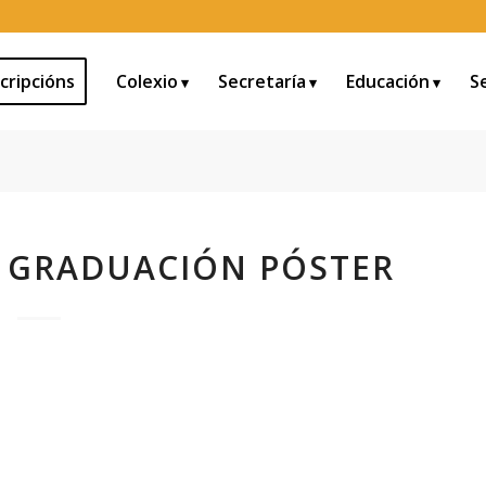
cripcións
Colexio
Secretaría
Educación
S
A GRADUACIÓN PÓSTER