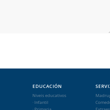
EDUCACIÓN
SERVI
Niveis educativos
Madru
· Infantil
Comed
· Primaria
Extraes