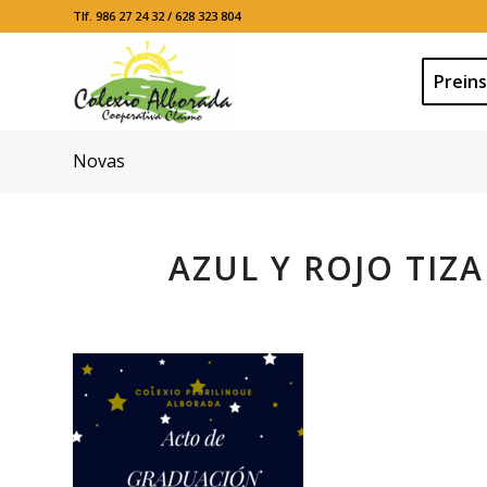
Tlf. 986 27 24 32 / 628 323 804
Preins
Novas
AZUL Y ROJO TIZ