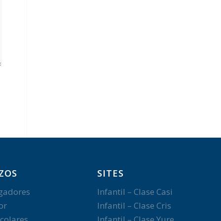
ZOS
SITES
gadores
Infantil – Clase Casi
or
Infantil – Clase Cris
colares
Infantil – Clase Yure