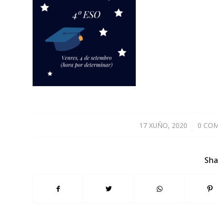
17 XUÑO, 2020
/
0 CO
Sha