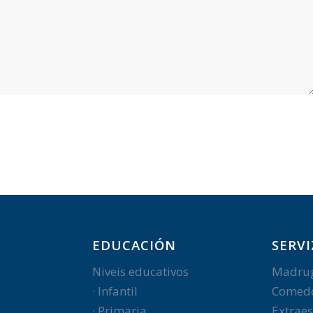
EDUCACIÓN
SERVI
Niveis educativos
Madru
· Infantil
Comed
· Primaria
Extraes