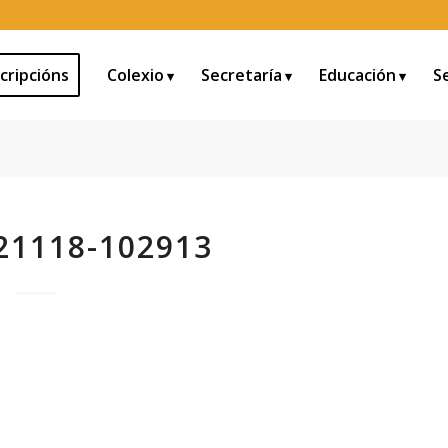
cripcións
Colexio
Secretaría
Educación
S
21118-102913