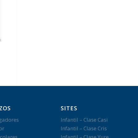
ZOS
SITES
gadores
Infantil – Clase Casi
or
Infantil – Clase Cris
colares
Infantil – Clase Yure