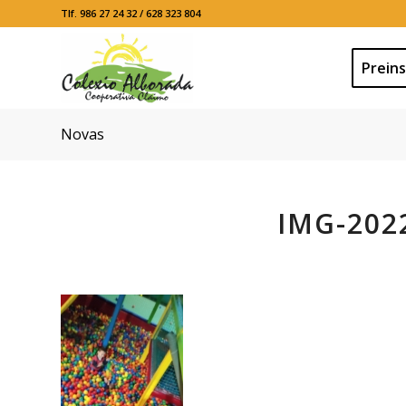
Tlf. 986 27 24 32 / 628 323 804
Preins
Novas
IMG-202