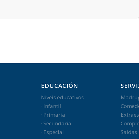
EDUCACIÓN
SERVI
Niveis educativos
Madru
· Infantil
Comed
· Primaria
Extraes
· Secundaria
Comple
· Especial
Saídas