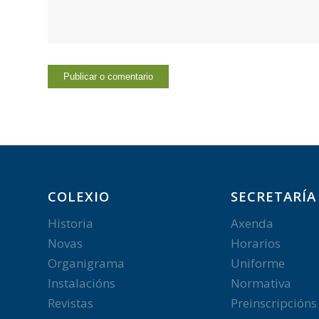
COLEXIO
SECRETARÍA
Historia
Axenda
Novas
Horarios
Organigrama
Uniforme
Instalacións
Normativa
Revistas
Preinscripcións