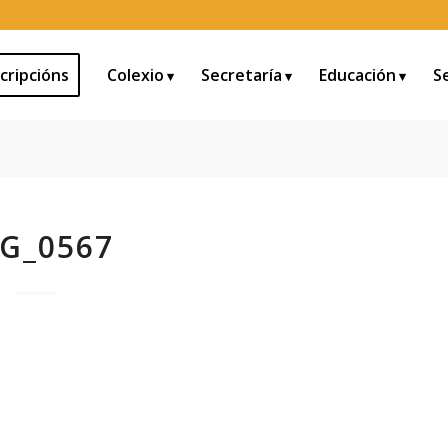
cripcións
Colexio
Secretaría
Educación
S
G_0567