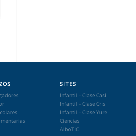
ZOS
SITES
gadores
Infantil – Clase Casi
or
Infantil – Clase Cris
colares
Infantil – Clase Yure
mentarias
Ciencias
AlboTIC