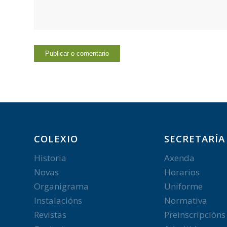
COLEXIO
SECRETARÍA
Historia
Axenda
Novas
Horarios
Organigrama
Uniforme
Instalacións
Normativa
Revistas
Preinscripcións