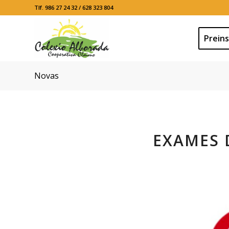
Tlf. 986 27 24 32 / 628 323 804
Preins
Novas
EXAMES 