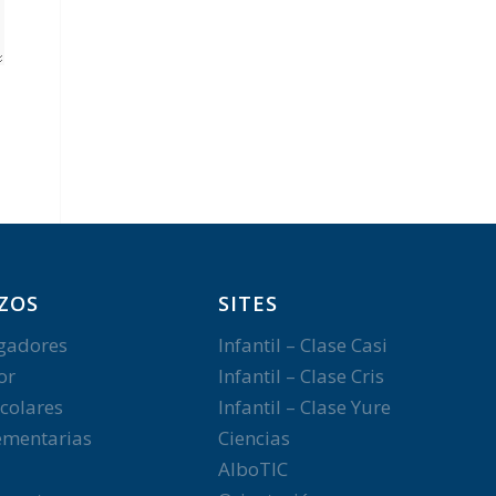
ZOS
SITES
gadores
Infantil – Clase Casi
or
Infantil – Clase Cris
colares
Infantil – Clase Yure
mentarias
Ciencias
AlboTIC