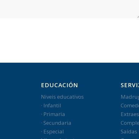
EDUCACIÓN
SERVI
Niveis educativos
Madru
· Infantil
Comed
· Primaria
Extraes
· Secundaria
Comple
· Especial
Saídas