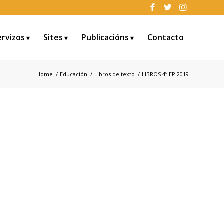
ervizos
Sites
Publicacións
Contacto
Home
/
Educación
/
Libros de texto
/
LIBROS 4º EP 2019