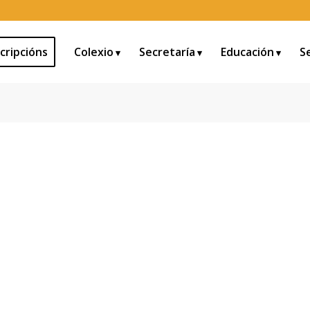
cripcións
Colexio
Secretaría
Educación
S