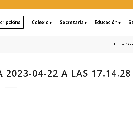
cripcións
Colexio
Secretaría
Educación
S
Home
/
Con
2023-04-22 A LAS 17.14.28