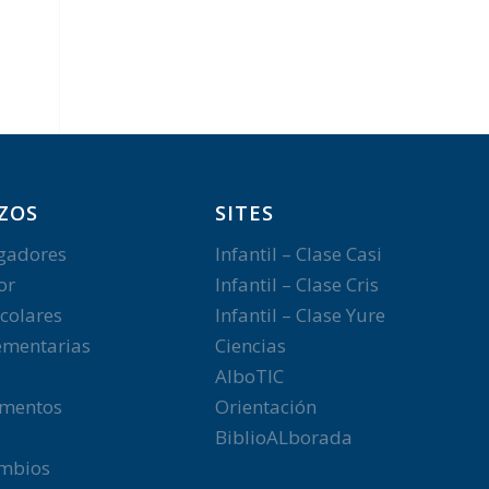
ZOS
SITES
gadores
Infantil – Clase Casi
or
Infantil – Clase Cris
colares
Infantil – Clase Yure
mentarias
Ciencias
AlboTIC
mentos
Orientación
BiblioALborada
ambios