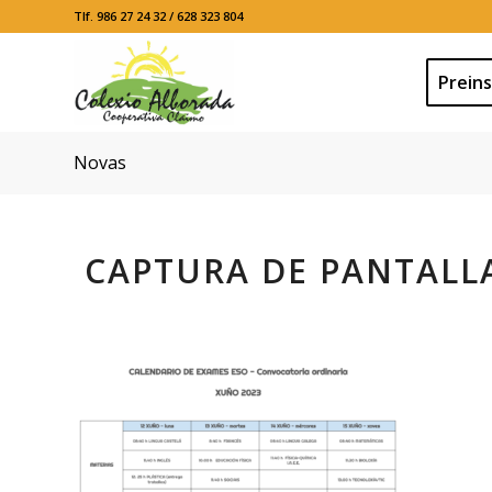
Tlf. 986 27 24 32 / 628 323 804
Preins
Novas
CAPTURA DE PANTALLA 