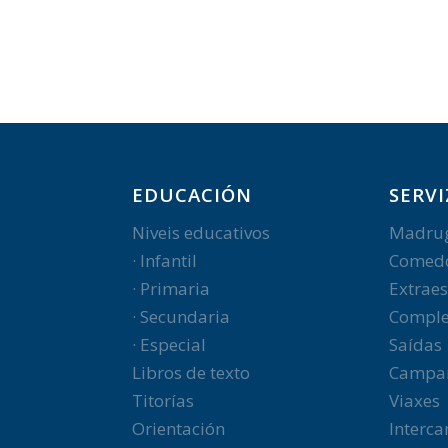
EDUCACIÓN
SERVI
Niveis educativos
Madru
· Infantil
Comed
· Primaria
Extraes
· Secundaria
Comple
· Especial
Saídas
Libros de texto
Campa
Titorías
Viaxes
Orientación
Interc