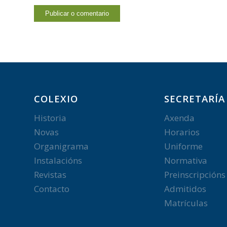
COLEXIO
SECRETARÍA
Historia
Axenda
Novas
Horarios
Organigrama
Uniforme
Instalacións
Normativa
Revistas
Preinscripcións
Contacto
Admitidos
Matrículas