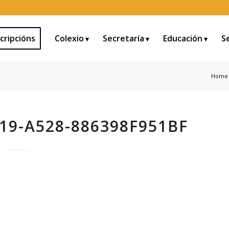
cripcións
Colexio
Secretaría
Educación
S
Home
19-A528-886398F951BF