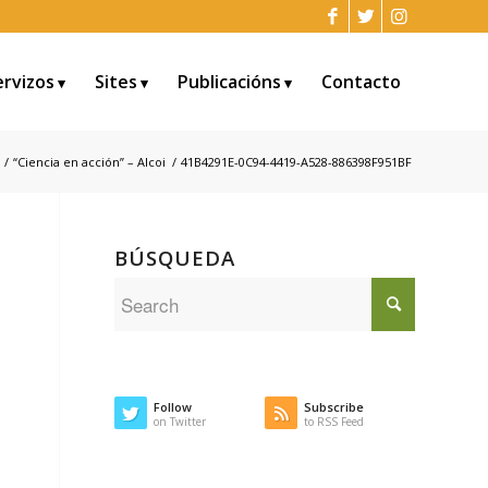
ervizos
Sites
Publicacións
Contacto
/
“Ciencia en acción” – Alcoi
/
41B4291E-0C94-4419-A528-886398F951BF
BÚSQUEDA
Follow
Subscribe
on Twitter
to RSS Feed