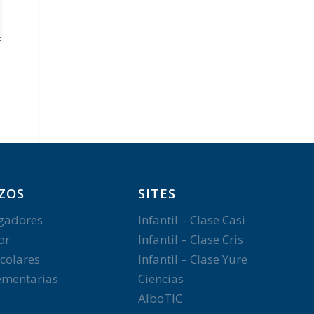
ZOS
SITES
gadores
Infantil – Clase Casi
or
Infantil – Clase Cris
colares
Infantil – Clase Yure
mentarias
Ciencias
AlboTIC