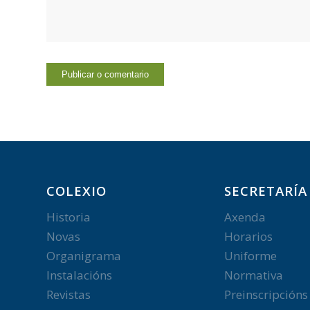
COLEXIO
SECRETARÍA
Historia
Axenda
Novas
Horarios
Organigrama
Uniforme
Instalacións
Normativa
Revistas
Preinscripcións