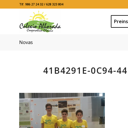
Tlf. 986 27 24 32 / 628 323 804
Preins
Novas
41B4291E-0C94-44