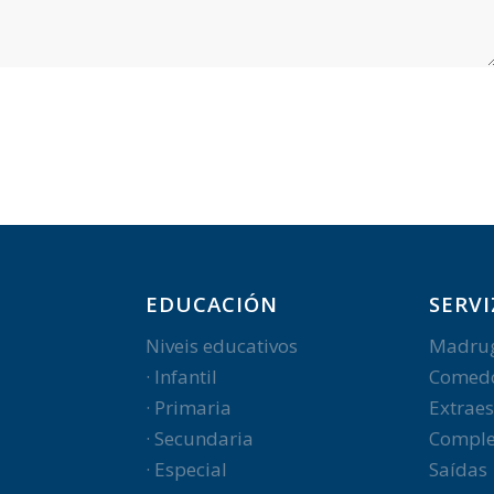
EDUCACIÓN
SERVI
Niveis educativos
Madru
· Infantil
Comed
· Primaria
Extraes
· Secundaria
Comple
· Especial
Saídas