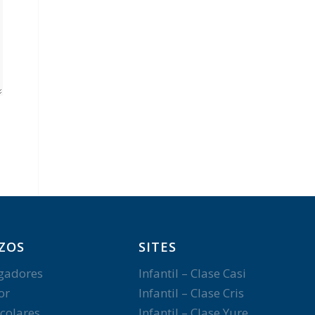
ZOS
SITES
gadores
Infantil – Clase Casi
or
Infantil – Clase Cris
colares
Infantil – Clase Yure