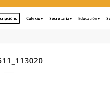
cripcións
Colexio
Secretaría
Educación
S
511_113020