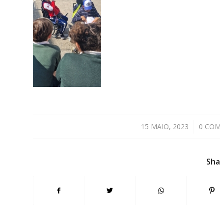
15 MAIO, 2023
/
0 CO
Sha