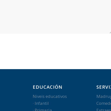
EDUCACIÓN
SERVI
Niveis educativos
Madru
· Infantil
Comed
· Primaria
Extraes