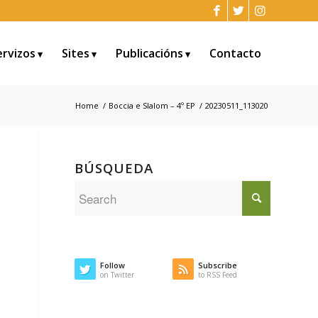
ervizos
Sites
Publicacións
Contacto
Home
/
Boccia e Slalom – 4º EP
/
20230511_113020
BÚSQUEDA
Follow
Subscribe
on Twitter
to RSS Feed