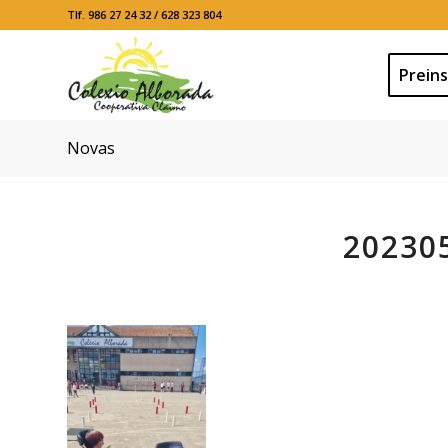
Tlf. 986 27 24 32 / 628 323 804
Preins
Novas
20230