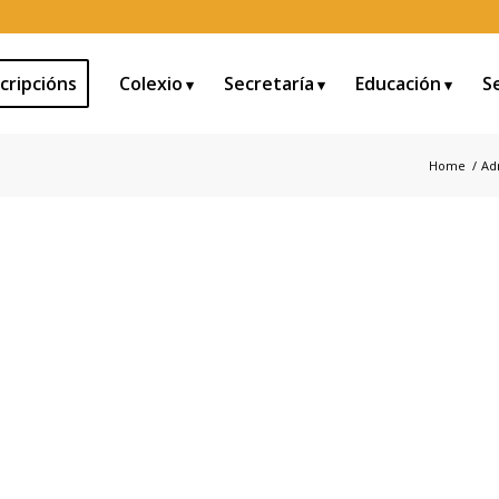
cripcións
Colexio
Secretaría
Educación
S
Home
/
Ad