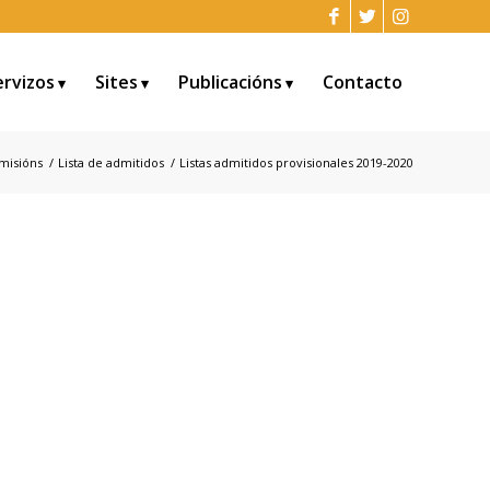
ervizos
Sites
Publicacións
Contacto
misións
/
Lista de admitidos
/
Listas admitidos provisionales 2019-2020