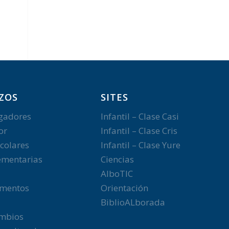
ZOS
SITES
gadores
Infantil – Clase Casi
or
Infantil – Clase Cris
colares
Infantil – Clase Yure
mentarias
Ciencias
AlboTIC
mentos
Orientación
BiblioALborada
ambios