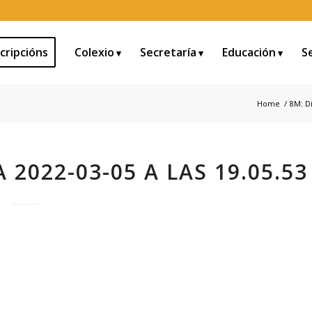
cripcións
Colexio
Secretaría
Educación
S
Home
/
8M: D
2022-03-05 A LAS 19.05.53