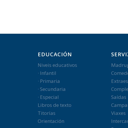
EDUCACIÓN
SERVI
Niveis educativos
Madru
· Infantil
Comed
· Primaria
Extraes
· Secundaria
Comple
· Especial
Saídas
Libros de texto
Campa
Titorías
Viaxes
Orientación
Interc