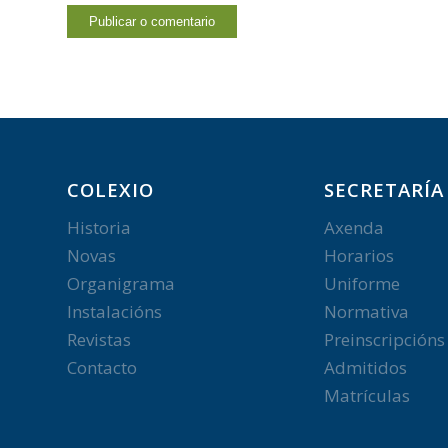
COLEXIO
SECRETARÍA
Historia
Axenda
Novas
Horarios
Organigrama
Uniforme
Instalacións
Normativa
Revistas
Preinscripcións
Contacto
Admitidos
Matrículas